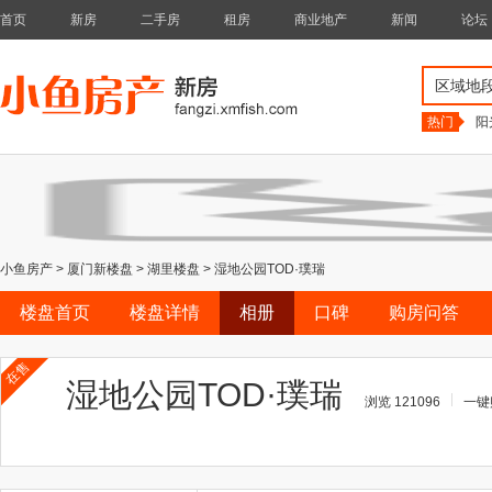
首页
新房
二手房
租房
商业地产
新闻
论坛
区域地
热门
阳
小鱼房产
>
厦门新楼盘
>
湖里楼盘
>
湿地公园TOD·璞瑞
楼盘首页
楼盘详情
相册
口碑
购房问答
在售
湿地公园TOD·璞瑞
浏览 121096
一键