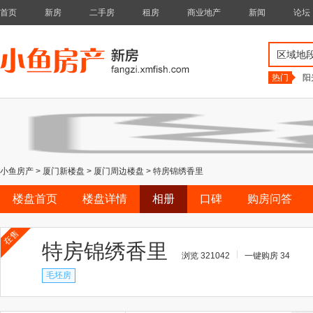
首页
新房
二手房
租房
商业地产
新闻
论坛
区域地
热门
阳
小鱼房产
>
厦门新楼盘
>
厦门周边楼盘
>
特房锦绣香里
楼盘首页
楼盘详情
相册
口碑
购房问答
在售
特房锦绣香里
浏览 321042
一键购房 34
毛坯房