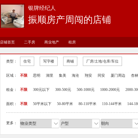
银牌经纪人
振顺房产周闯的店铺
店铺首页
二手房
商业地产
租房
类型：
住宅
写字楼
商铺
厂房/土地/仓库/车位
区域：
不限
思明
湖里
集美
海沧
翔安
同安
厦门周边
杏
租金：
不限
300元以下
300-500元
500-1000元
1000-2000元
2000-3
面积：
不限
50平米以下
50-80平米
80-110平米
110-144平米
144-
更多：