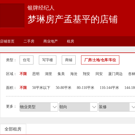
银牌经纪人
梦琳房产孟基平的店铺
店铺首页
二手房
商业地产
租房
类型：
住宅
写字楼
商铺
厂房/土地/仓库/车位
区域：
不限
思明
湖里
集美
海沧
翔安
同安
厦门周边
杏
面积：
不限
50平米以下
50-80平米
80-110平米
110-144平米
144-
更多：
全部租房