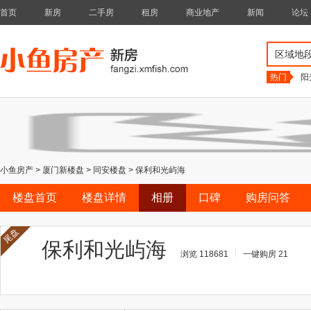
首页
新房
二手房
租房
商业地产
新闻
论坛
区域地
热门
阳
小鱼房产
>
厦门新楼盘
>
同安楼盘
>
保利和光屿海
楼盘首页
楼盘详情
相册
口碑
购房问答
尾盘
保利和光屿海
浏览 118681
一键购房 21