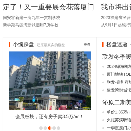
定了！又一重要展会花落厦门
我市将出
同安将新建一所九年一贯制学校
2023福建省民
新学期马銮湾新城启用7所学校
从9月1日起银
小编踩盘
楼盘速递
更多
还原最真实的楼盘
联发冬季
2024绿海
厦门地铁TO
联发·嘉和府城市
建发湾悦城“我
沁原二期
单价1.35万
会展板块，还有房子卖3.5万/㎡！
火炬苏溪听语：
一季度厦门办公市