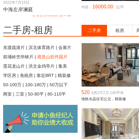
2022年7月15日
前海湾
均价33000.00元/平
16000.00
均价：
元/平
中海左岸澜庭
特房樾琴湾
均价26000.00元/平
参考均价37000.00元/平
2022年3月31日
中骏·天宸
二手房
-
租房
待定
二手房
租房
中海环东时代
均价35000.00元/平
国贸天峯
均价38500.00元/平
2022年3月18日
东渡疏港片
|
滨北体育路片
|
会展片
建发武地央著
待定
特房樾琴湾二期
待定
前埔岭兜华林片
|
观音山软件园片
保利和光城悦
待定
8月27日
莲花龙山片
|
洪文金鸡亭片
|
集美
公元九里
均价38000.00元/平
融创东南府
别墅起价600.00万/套
学区房
|
免税房
|
靠近BRT
|
精装修
8月27日
国贸远洋天和
均价38000.00元/平
中海厦门东湾
均价42000.00元/平
50-100万
|
100-180万
|
50万以下
特房•莱昂公馆
待定
520
8月7日
4房2厅2卫 140平米
两室
|
三室
|
50-80平
|
80-110平
中旅海玥
地铁水晶住宅公元，精装修
均价40000.00元/平
泰禾世茂·汀溪院子
8月6日
参考价格25000.00元/平
中粮鹭湾祥云
待定
国贸天悦
均价34000.00元/平
7月31日
中交和美新城
均价37000.00元/平
金茂厦门国际社区