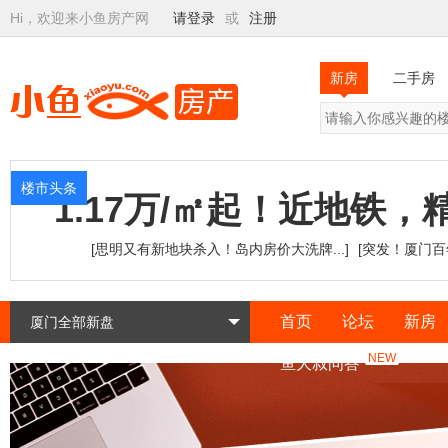
Hi，欢迎来小鱼房产网
请登录
或
注册
新房
二手房
楼市头条
1.17万/㎡起！近地铁
[思明又有新地块杀入！岛内房价大洗牌...]
[突发！厦门
首页
论坛
新房
厦门全部新盘
NEW
鱼大叔问答