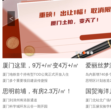
<
厦门这里，9万+/㎡变4万+/㎡
爱丽丝梦
厦门地铁首个持有型TOD公寓正式开放入住
岛内新增740多
厦门多个重要项目建设传捷报
思明区计划改造2
思明前埔，有房2.3万/㎡！
国贸海洋
厦门到漳州将添新通道
厦门北站北广场
厦门科学城环东云谷一期开园
厦门五缘实验学