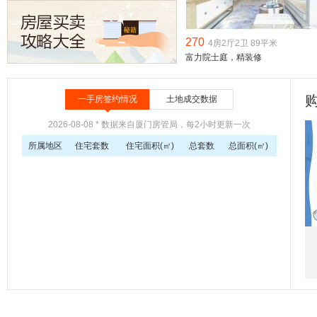
起价25000.00元/平
7月24日
凤凰花城·锦鲤
均价26900.00元/平
270
4房2厅2卫 89平米
富力院士庭，精装修
7月24日
中粮云玺壹号
待定
7月21日
一手房签约情况
土地成交数据
宝龙旭辉城
高层均价27000.00元/平
2026-08-08 * 数据来自厦门房管局，每2小时更新一次
7月24日
所属地区
住宅套数
住宅面积(㎡)
总套数
总面积(㎡)
联发君领学府
均价37000.00元/平
6月26日
联发君领学府
待定
4月16日
公元公里
均价38000.00元/平
3月25日
公元九里
均价38000.00元/平
3月27日
国贸学原三期
总价约300.00万/套