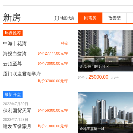
新房
刚需房
改善型
地图找房
热盘推荐
中海丨花湾
待定
海投白鹭湾
起价27777.00元/平
云顶至尊
起价73000.00元/平
金茂·厦门国际社区
厦门联发君领学府
25000.00
起价：
元/平
均价37000.00元/平
桃李春风浅山
均价12000.00元/平
最新开盘
住宅水晶尚庭
均价32000.00元/平
2022年7月30日
保利国贸天琴
起价56300.00元/平
新沿线天境云著
均价45000.00元/平
2022年7月28日
翔安中南九锦台
建发五缘灏月
均价71800.00元/平
高层均价35000.00元/平
金地宝嘉厦一城