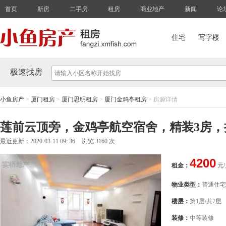
首页
新房
二手房
租房
商业地产
新闻
论
住宅
写字楼
极速找房
小鱼房产
>
厦门租房
>
厦门思明租房
>
厦门金鸡亭租房
>
房源详情
莲前云顶旁，金鸡亭航空宿舍，精装3房，
最近更新：2020-03-11 09: 36
浏览 3160 次
4200
租金：
元
物业类型：
普通住宅
楼层：
第1层/共7层
装修：
中等装修