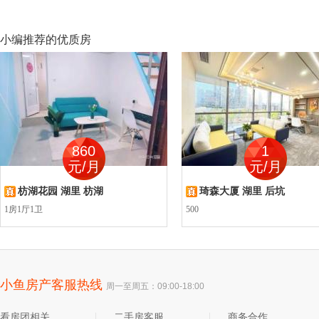
小编推荐的优质房
860
1
元/月
元/月
枋湖花园 湖里 枋湖
琦森大厦 湖里 后坑
1房1厅1卫
500
小鱼房产客服热线
周一至周五：09:00-18:00
看房团相关
二手房客服
商务合作