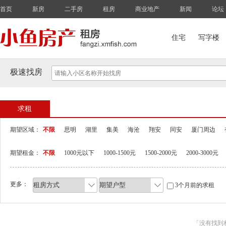
首页
新房
二手房
租房
商业地产
新闻
论坛
住宅
写字楼
极速找房
求租
期望区域：
不限
思明
湖里
集美
海沧
翔安
同安
厦门周边
期望租金：
不限
1000元以下
1000-1500元
1500-2000元
2000-3000元
更多：
3个月前的求租
「没有找到