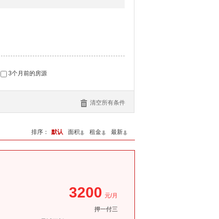
3个月前的房源
清空所有条件
排序：
默认
面积
租金
最新
3200
元/月
押一付三