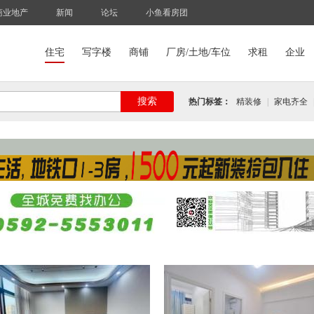
商业地产
新闻
论坛
小鱼看房团
住宅
写字楼
商铺
厂房/土地/车位
求租
企业
搜索
热门标签：
精装修
|
家电齐全