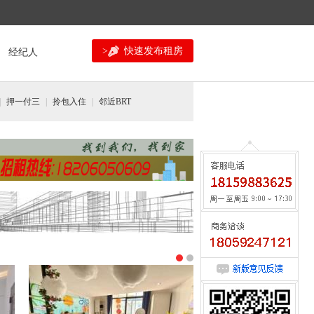
>
快速发布租房
经纪人
|
押一付三
|
拎包入住
|
邻近BRT
咨询请来电:0592-5534177
意见反馈