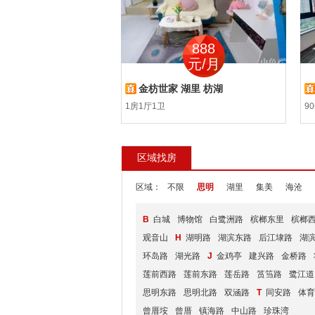
300
888
元/月
元/月
软件园二期共享办公室
金枋世家 湖里 枋湖
园二期共享办公室
1房1厅1卫
90
区域找房
区域：
不限
思明
湖里
集美
海沧
B
白城
博物馆
白鹭洲路
槟榔东里
槟榔
观音山
H
湖明路
湖滨东路
后江埭路
湖
环岛路
湖光路
J
金鸡亭
建兴路
金桥路
莲前西路
莲前东路
莲岳路
筼筜路
鹭江道
思明东路
思明北路
双涵路
T
同安路
体育
曾厝垵
曾厝
镇海路
中山路
珍珠湾