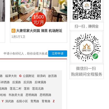
咨询请来电:0592-5534177
1500
860
元/月
元/月
扫一扫，赚佣金
大唐世家火炬园 湖里 机场附近
枋湖花园 湖里 枋湖
1房1厅1卫
1房1厅1卫
申请小鱼经纪人，助你业绩大收成
立即申请
咨询请来电:0592-5534177
微信扫一扫，购房顾问全
程服务
路
福津大街
G
公园附近
鼓浪屿
故宫路
禾祥西路
后溪路
后滨路
后埭溪路
花南路
莲花二村
莲前
莲花北路
S
松柏
市政府大道
思明南路
思明西路
Y
演武路
岳阳小区
育秀路
育青路
Z