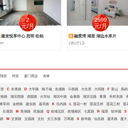
2
2599
元/月
元/月
建发悦享中心 思明 松柏
融景湾 湖里 湖边水库片
m²
2房1厅1卫
翔安
同安
厦门周边
杏林
西里
C
长青路
D
大学路
电子城
东浦路
斗西路
大生里
大同路
F
富山
凤屿
滨南路
湖滨西路
虎园路
火车站
湖滨中路
会展路
湖滨北路
黄厝
禾祥东路
将军祠
金榜路
建业路
嘉禾路
K
坑内路
L
莲花一村
莲花五村
莲花三村
莲
吕厝西
M
美湖路
民族路
Q
前埔北区
前埔南区
七星路
R
瑞景
软件园
路
W
文屏路
文园路
文灶
文江东路
万寿路
X
新华路
仙岳路
厦禾路
厦大