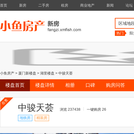
首页
新房
二手房
租房
商业地产
新闻
论坛
区域地
热门
阳
小鱼房产
>
厦门新楼盘
>
湖里楼盘
>
中骏天荟
楼盘首页
楼盘详情
相册
口碑
购房问答
在售
中骏天荟
浏览 237438
一键购房 26
地铁房
精装房