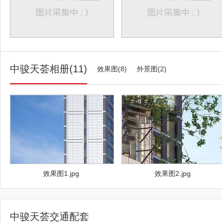
天禧、中骏·天荟等人居标杆。中骏海
成为无数家庭的购房首选。 中骏
果图 如果说城市提高了人们的生
无疑让人们生活更加便捷，唤醒了城
战略布局下，中骏海西打造了7座商
中骏天荟相册(11)
效果图(8)
州、南安、莆田、福州、南昌、玉山
外景图(2)
进阶的城市生活悦享。 北京中
城、水头中骏世界城效果图 从人
立足于新时代的起点，主动拥抱变化
市，尊重每一块土地的价值属性，同
色与美好，聚焦城市发展格局，结合
建全维度生活系统出发，升级打造全
记。 幸福，作为一种源自内心的
发经验里，对幸福有了更深刻的理解
效果图1.jpg
效果图2.jpg
字系”、“景字系”、“四季系”三大
区，满足每位家庭成员的需求。 
于体贴入微的好服务。作为社区大家
化需求，世邦泰和为每位客户持续营
中骏天荟交通配套