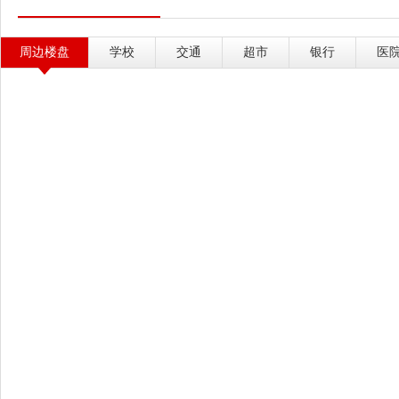
生态圈，让服务品质在不断迭代中
好生活上，中骏海西关注每一位家庭
康生活，为业主搭建交流平台，拉近
周边楼盘
学校
交通
超市
银行
医
成“家的社区”。 在岁月的流逝
夏，从未放弃传递幸福、营造幸福的
本质。 在这34年里，中骏海西区
与安享，更是新鲜和探索，是启发与
正茂的中骏海西区域，迎接新岁的节
月30日，【我们的幸福+】——中
鉴。 本资料印制时间为2021年
细则以活动期间现场实际呈现为准，
内，拥有对本次活动的修改权以及解
请留意最新信息。