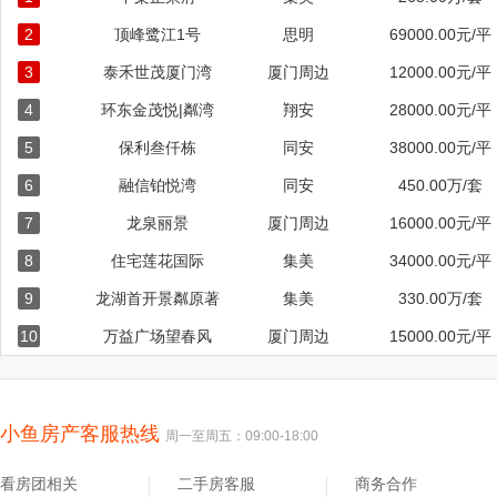
2
顶峰鹭江1号
思明
69000.00元/平
3
泰禾世茂厦门湾
厦门周边
12000.00元/平
4
环东金茂悦|粼湾
翔安
28000.00元/平
5
保利叁仟栋
同安
38000.00元/平
6
融信铂悦湾
同安
450.00万/套
7
龙泉丽景
厦门周边
16000.00元/平
8
住宅莲花国际
集美
34000.00元/平
9
龙湖首开景粼原著
集美
330.00万/套
10
万益广场望春风
厦门周边
15000.00元/平
小鱼房产客服热线
周一至周五：09:00-18:00
看房团相关
二手房客服
商务合作