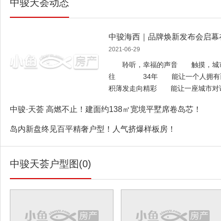
中骏天荟动态
中骏海西｜品牌焕新发布会启幕
2021-06-29
聆听，幸福的声音 触摸，城市
往 34年 能让一个人拥有而
积薄发走向精彩 能让一座城市对
34年，放在悠悠历史长河中，宛如
中骏·天荟 高燃不止！建面约138㎡宽境平墅席卷岛芯！
而言，却是一段弥足珍贵的过往。
来，既是城市缔造者，也是城市共生
岛内新盘终见百平精奢户型！人气挤爆样板房！
色，深耕海西，布局主场十城，打造
作傲屹于中国臻藏地脉上。每个作品
畏，以及对幸福筑家的不懈努力。 
中骏天荟户型图(0)
个发展年头，中骏海西作为中骏集团
的使命不应局限在建造房子，更多的
造幸福生活。 建筑是活着的历史
时代西湖一号的湖居豪宅样板，到厦
·天峰、再到中骏·天誉以及回归岛内