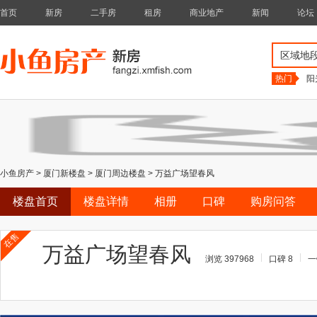
首页
新房
二手房
租房
商业地产
新闻
论坛
区域地
热门
阳
小鱼房产
>
厦门新楼盘
>
厦门周边楼盘
>
万益广场望春风
楼盘首页
楼盘详情
相册
口碑
购房问答
在售
万益广场望春风
浏览 397968
口碑 8
一