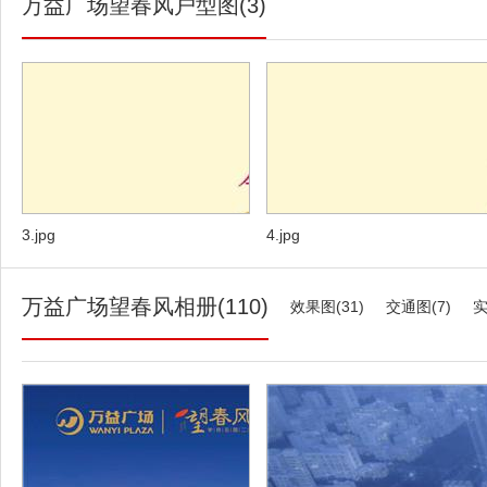
万益广场望春风户型图(3)
户型图
3.jpg
4.jpg
万益广场望春风相册(110)
效果图(31)
交通图(7)
实