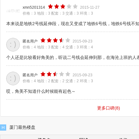
xmn5201314
2015-11-27
价格：
3
地段：
3
配套：
3
交通：
3
环境：
3
本来说是地铁2号线延伸段，现在又变成了地铁6号线，地铁6号线不
匿名用户
2015-09-23
价格：
4
地段：
3
配套：
4
交通：
3
环境：
4
个人还是比较看好角美的，听说二号线会延伸到那，在海沧上班的人
匿名用户
2015-09-23
价格：
4
地段：
2
配套：
2
交通：
2
环境：
3
哎，角美不知道什么时候能有起色～
更多口碑(8)
厦门最热楼盘
H