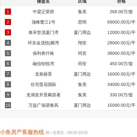
楼盘名
区域
价格
1
中梁正荣府
集美
268.00万/套
2
顶峰鹭江1号
思明
69000.00元/平
3
泰禾世茂厦门湾
厦门周边
12000.00元/平
4
环东金茂悦|粼湾
翔安
28000.00元/平
5
保利叁仟栋
同安
38000.00元/平
6
融信铂悦湾
同安
450.00万/套
7
龙泉丽景
厦门周边
16000.00元/平
8
住宅莲花国际
集美
34000.00元/平
9
龙湖首开景粼原著
集美
330.00万/套
10
万益广场望春风
厦门周边
15000.00元/平
小鱼房产客服热线
周一至周五：09:00-18:00