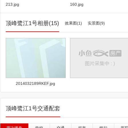
213.jpg
160.jpg
能更好为提升城市形象做出一份贡
中，所有领导上台共同合影，气氛
丽广场二期计划将于2025年1月2
顶峰鹭江1号相册(15)
效果图(1)
实景图(9)
计2025年5月1日开业，而酒店预计
言，厦门嘉丽广场二期的开工又将是
市标杆！
2014032189RKEF.jpg
顶峰鹭江1号交通配套