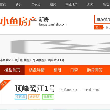
首页
新房
二手房
租房
商业地产
新闻
论坛
区域地
热门
阳
小鱼房产
>
厦门新楼盘
>
思明楼盘
>
顶峰鹭江1号
楼盘首页
楼盘详情
相册
口碑
购房问答
在售
顶峰鹭江1号
浏览 893276
一键购房 48
学区房
改善型
纯新盘