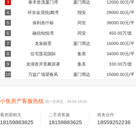
3
泰禾世茂厦门湾
厦门周边
12000.00元/平
4
环东金茂悦|粼湾
翔安
28000.00元/平
5
保利叁仟栋
同安
38000.00元/平
6
融信铂悦湾
同安
450.00万/套
7
龙泉丽景
厦门周边
16000.00元/平
8
住宅莲花国际
集美
34000.00元/平
9
龙湖首开景粼原著
集美
330.00万/套
10
万益广场望春风
厦门周边
15000.00元/平
小鱼房产客服热线
周一至周五：09:00-18:00
看房团相关
二手房客服
商务合作
18159883625
18159883625
18559252236