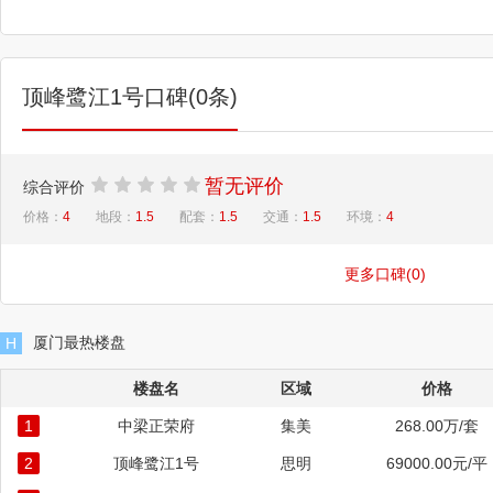
顶峰鹭江1号口碑(0条)
暂无评价
综合评价
价格：
4
地段：
1.5
配套：
1.5
交通：
1.5
环境：
4
更多口碑(0)
厦门最热楼盘
H
楼盘名
区域
价格
1
中梁正荣府
集美
268.00万/套
2
顶峰鹭江1号
思明
69000.00元/平