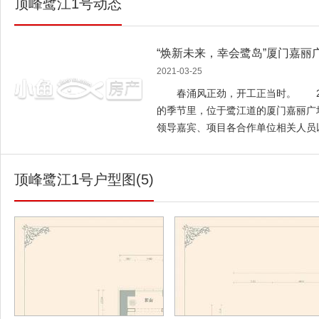
顶峰鹭江1号动态
“焕新未来，幸会鹭岛”厦门嘉丽广
2021-03-25
春涌风正劲，开工正当时。 202
的季节里，位于鹭江道的厦门嘉丽广场
领导嘉宾、项目各合作单位相关人员
共同见证这一激动人心的时刻。现
峰置地集团中国区总裁陈国辉上台发
顶峰鹭江1号户型图(5)
情况和发展方向。现场图 据悉，
北、鹭江道以西，临近海岸线，远眺
项目用地面积约19241.61㎡，容
体的综合性商业体，项目总投资额达
中，陈国辉总裁也表达了未来对于该
队有多年的工程经验，队伍更是有着
的施工管理运作程序，目前顶峰在厦
期和嘉丽一期（顶峰鹭江1号）。 
体同仁的努力下，嘉丽二期将成为厦