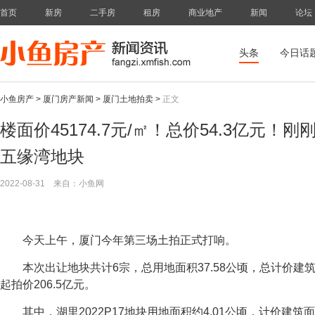
首页
新房
二手房
租房
商业地产
新闻
论坛
头条
今日话
小鱼房产
>
厦门房产新闻
>
厦门土地拍卖
>
正文
楼面价45174.7元/㎡！总价54.3亿元！
五缘湾地块
2022-08-31
来自：小鱼网
今天上午，厦门今年第三场土拍正式打响。
本次出让地块共计6宗，总用地面积37.58公顷，总计价建筑面
起拍价206.5亿元。
其中，湖里2022P17地块用地面积约4.01公顷，计价建筑面