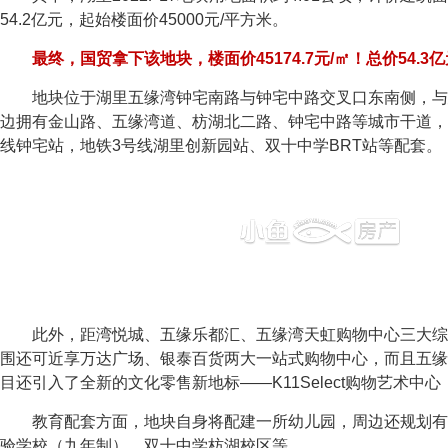
54.2亿元，起始楼面价45000元/平方米。
最终，国贸拿下该地块，楼面价45174.7元/㎡！总价54.3
地块位于湖里五缘湾钟宅南路与钟宅中路交叉口东南侧，与
边拥有金山路、五缘湾道、枋湖北二路、钟宅中路等城市干道，
线钟宅站，地铁3号线湖里创新园站、双十中学BRT站等配套。
此外，距湾悦城、五缘乐都汇、五缘湾天虹购物中心三大综合
围还可近享万达广场、银泰百货两大一站式购物中心，而且五缘
目还引入了全新的文化零售新地标——K11Select购物艺术中
教育配套方面，地块自身将配建一所幼儿园，周边还规划有
验学校（九年制）、双十中学枋湖校区等。