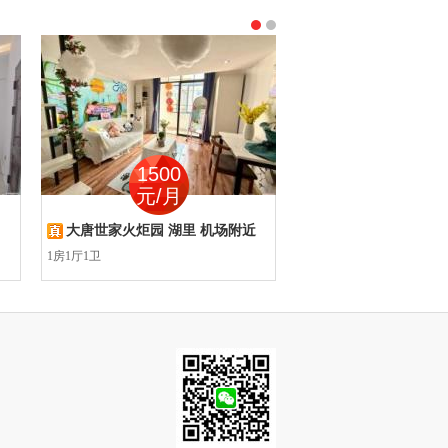
1500
860
元/月
元/月
大唐世家火炬园 湖里 机场附近
枋湖花园 湖里 枋湖
1房1厅1卫
1房1厅1卫