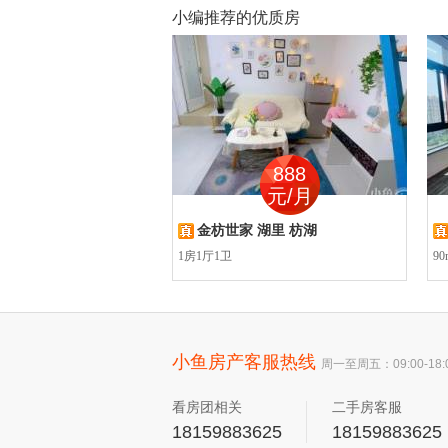
小编推荐的优质房
300
888
元/月
元/月
软件园二期共享办公室
金枋世家 湖里 枋湖
园二期共享办公室
1房1厅1卫
90
小鱼房产客服热线
周一至周五：09:00-18:
看房团相关
二手房客服
18159883625
18159883625