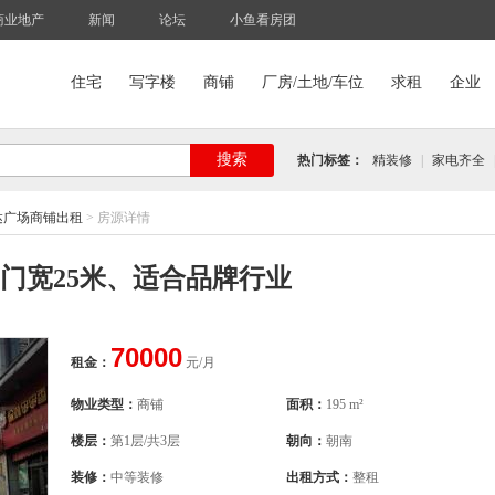
商业地产
新闻
论坛
小鱼看房团
住宅
写字楼
商铺
厂房/土地/车位
求租
企业
搜索
热门标签：
精装修
|
家电齐全
达广场商铺出租
>
房源详情
，门宽25米、适合品牌行业
70000
租金：
元/月
物业类型：
商铺
面积：
195 m²
楼层：
第1层/共3层
朝向：
朝南
装修：
中等装修
出租方式：
整租