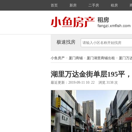
首页
新房
二手房
租房
极速找房
小鱼房产
>
厦门商铺
>
厦门湖里商铺出租
>
厦门万
湖里万达金街单层195平
最近更新：2019-09-11 10: 22
浏览 3138 次