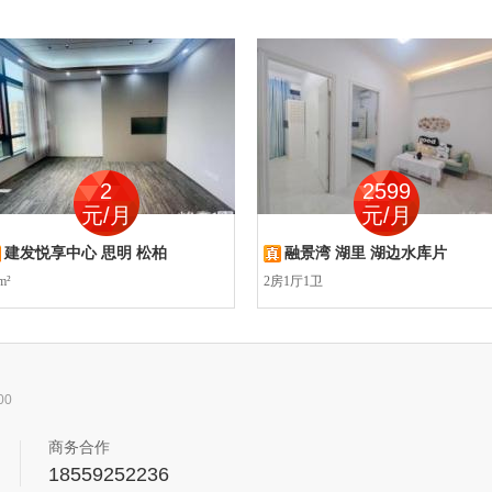
2
2599
元/月
元/月
建发悦享中心 思明 松柏
融景湾 湖里 湖边水库片
m²
2房1厅1卫
00
商务合作
18559252236