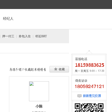
经纪人
|
押一付三
|
拎包入住
|
邻近BRT
收藏
咨询请来电:0592-5534177
意见反馈
小陈