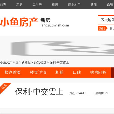
首页
新房
二手房
租房
商业地产
新闻
论坛
区域地
热门
阳
小鱼房产
>
厦门新楼盘
>
翔安楼盘
>
保利·中交雲上
楼盘首页
楼盘详情
相册
口碑
购房问答
在售
保利·中交雲上
浏览 224412
一键购房 29