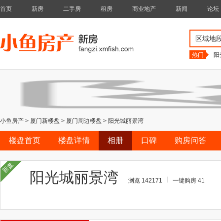
首页
新房
二手房
租房
商业地产
新闻
论坛
区域地
热门
阳
小鱼房产
>
厦门新楼盘
>
厦门周边楼盘
>
阳光城丽景湾
楼盘首页
楼盘详情
相册
口碑
购房问答
新盘
阳光城丽景湾
浏览 142171
一键购房 41