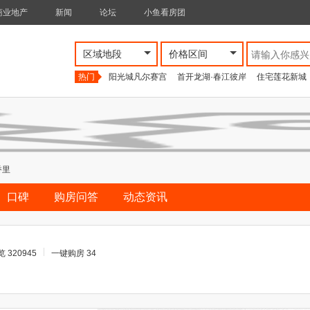
商业地产
新闻
论坛
小鱼看房团
区域地段
价格区间
热门
阳光城凡尔赛宫
首开龙湖·春江彼岸
住宅莲花新城
香里
口碑
购房问答
动态资讯
 320945
一键购房 34