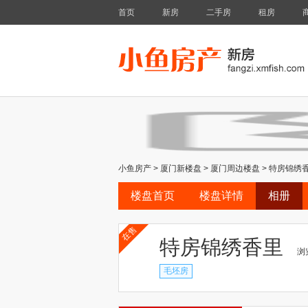
首页
新房
二手房
租房
小鱼房产
>
厦门新楼盘
>
厦门周边楼盘
>
特房锦绣
楼盘首页
楼盘详情
相册
在售
特房锦绣香里
浏览
毛坯房