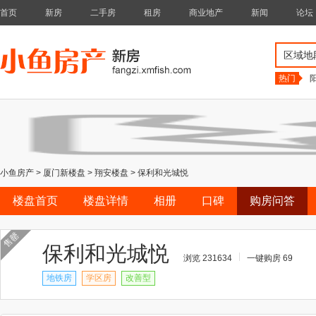
首页
新房
二手房
租房
商业地产
新闻
论坛
区域地
热门
小鱼房产
>
厦门新楼盘
>
翔安楼盘
>
保利和光城悦
楼盘首页
楼盘详情
相册
口碑
购房问答
售罄
保利和光城悦
浏览 231634
一键购房 69
地铁房
学区房
改善型