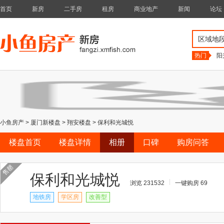
首页
新房
二手房
租房
商业地产
新闻
论坛
区域地
热门
阳
小鱼房产
>
厦门新楼盘
>
翔安楼盘
>
保利和光城悦
楼盘首页
楼盘详情
相册
口碑
购房问答
售罄
保利和光城悦
浏览 231532
一键购房 69
地铁房
学区房
改善型