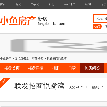
首页
新房
二手房
租房
商业地产
新闻
论坛
区域地
热门
小鱼房产
>
厦门新楼盘
>
海沧楼盘
>
联发招商悦鹭湾
楼盘首页
楼盘详情
相册
口碑
购房问答
在售
联发招商悦鹭湾
浏览 24745
一键购房 7