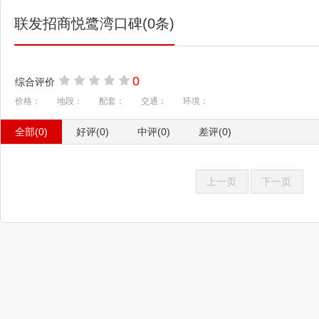
联发招商悦鹭湾口碑(0条)
0
综合评价
价格：
地段：
配套：
交通：
环境：
全部(0)
好评(0)
中评(0)
差评(0)
上一页
下一页