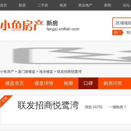
首页
新房
二手房
租房
商业地产
新闻
论坛
区域地
热门
阳
小鱼房产
>
厦门新楼盘
>
海沧楼盘
>
联发招商悦鹭湾
楼盘首页
楼盘详情
相册
口碑
购房问答
在售
联发招商悦鹭湾
浏览 24751
一键购房 7