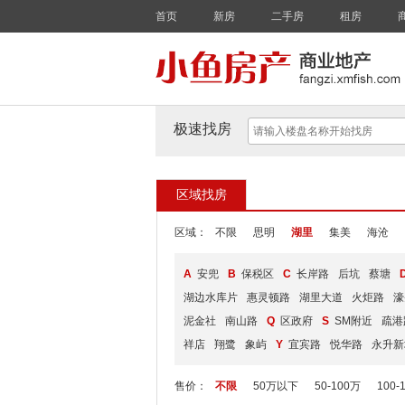
首页
新房
二手房
租房
极速找房
区域找房
区域：
不限
思明
湖里
集美
海沧
A
安兜
B
保税区
C
长岸路
后坑
蔡塘
湖边水库片
惠灵顿路
湖里大道
火炬路
濠
泥金社
南山路
Q
区政府
S
SM附近
疏港
祥店
翔鹭
象屿
Y
宜宾路
悦华路
永升新
售价：
不限
50万以下
50-100万
100-