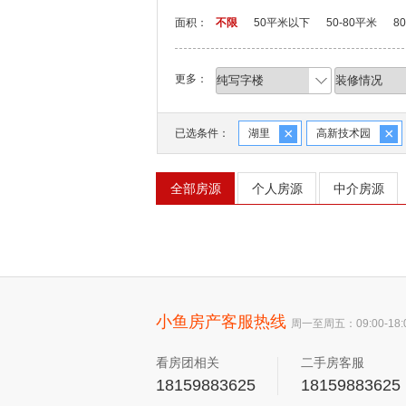
面积：
不限
50平米以下
50-80平米
8
更多：
×
×
已选条件：
湖里
高新技术园
全部房源
个人房源
中介房源
小鱼房产客服热线
周一至周五：09:00-18:
看房团相关
二手房客服
18159883625
18159883625