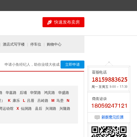
快速发布卖房
|
酒店式写字楼
|
停车位
|
购物中心
申请小鱼经纪人，助你业绩大收成
立即申请
路
华嘉路
后埔
华荣路
鸿宾路
华盛路
咨询请来电:0592-5534177
里）
K
康乐
L
吕厝
吕岭路
M
马垄
N
湾运动馆
X
仙洞路
县后
兴湖路
兴隆路
意见反馈