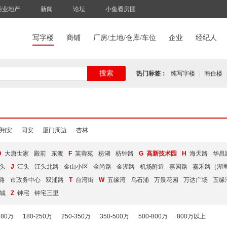
商业地产
新闻
论坛
小鱼看房团
写字楼
商铺
厂房/土地/仓库/车位
企业
经纪人
搜索
热门标签：
纯写字楼
|
商住楼
翔安
同安
厦门周边
杏林
D
大唐世家
殿前
东渡
F
芙蓉苑
枋湖
枋钟路
G
高新技术园
H
海天路
华昌
头
J
江头
江头北路
金山小区
金尚路
金湖路
机场附近
嘉园路
嘉禾路（湖
路
市政务中心
双浦路
T
台湾街
W
五缘湾
乌石浦
万景花园
万达广场
五缘
城
Z
钟宅
钟宅三里
180万
180-250万
250-350万
350-500万
500-800万
800万以上