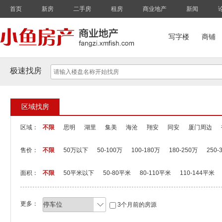
首页
新房
二手房
租房
商业地产
新闻
写字楼
商铺
极速找房
区域找房
区域：
不限
思明
湖里
集美
海沧
翔安
同安
厦门周边
售价：
不限
50万以下
50-100万
100-180万
180-250万
250-
面积：
不限
50平米以下
50-80平米
80-110平米
110-144平米
更多：
3个月前的房源