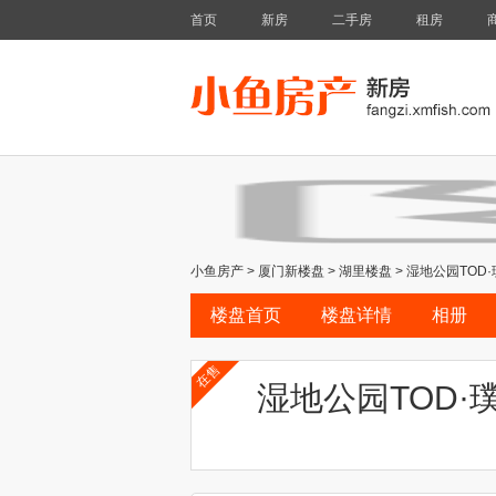
首页
新房
二手房
租房
小鱼房产
>
厦门新楼盘
>
湖里楼盘
>
湿地公园TOD·
楼盘首页
楼盘详情
相册
在售
湿地公园TOD·