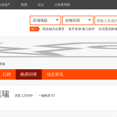
商业地产
新闻
论坛
小鱼看房团
区域地段
价格区间
热门
阳光城凡尔赛宫
首开龙湖·春江彼岸
住宅莲花新
璞瑞
口碑
购房问答
动态资讯
璞瑞
浏览 120549
一键购房 87