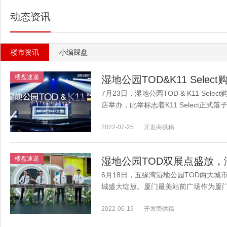
动态资讯
楼市资讯
小编踩盘
楼盘速递
7月23日，湿地公园TOD & K11 Se
店举办，此举标志着K11 Select正式
9.5万平方米，预计于2025年底2026年
2022-07-25
开发商供稿
楼盘速递
湿地公园TOD双展点盛放，
6月18日，五缘湾湿地公园TOD两大城
城盛大绽放。厦门最美站前广场作为厦
的TOD项目，湿地公园TOD被誉为福建T
2022-06-19
开发商供稿