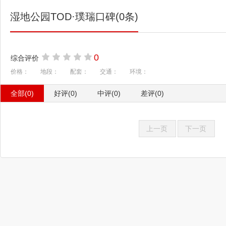
湿地公园TOD·璞瑞口碑(0条)
0
综合评价
价格：
地段：
配套：
交通：
环境：
全部(0)
好评(0)
中评(0)
差评(0)
上一页
下一页