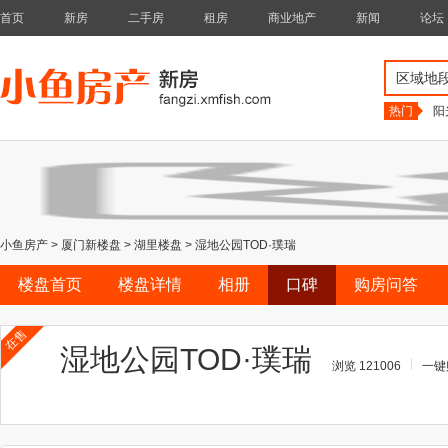
首页
新房
二手房
租房
商业地产
新闻
论坛
区域地
热门
阳
小鱼房产
>
厦门新楼盘
>
湖里楼盘
>
湿地公园TOD·璞瑞
楼盘首页
楼盘详情
相册
口碑
购房问答
在售
湿地公园TOD·璞瑞
浏览 121006
一键