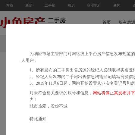
首页
新房
二手房
租房
商业地产
新闻
首页
所有房
极速找房
为响应市场主管部门对网络线上平台房产信息发布规范的要
人用户：
区域找房
1、所有发布的二手房出售房源的经纪人必须取得实名登
2、经纪人所发布的二手房出售信息均需登记填写房源信
区域：
不限
思明
湖里
集美
海沧
翔安
同安
厦门周边
3、2019年11月6日起，网站开始设置从业实名登记号
售价：
不限
50万以下
50-100万
100-180万
180-250万
250-
对未符合相关要求的账号和信息，
网站将停止其发布并下
力！
面积：
不限
50平米以下
50-80平米
80-110平米
110-144平米
城市热爱，没你不城
特此通知
户型：
不限
一室
二室
三室
四室
五室及以上